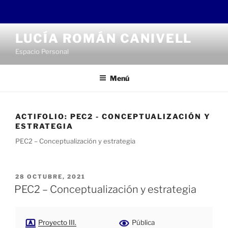
Saltar
LUCÍA ROMÁN CANIVELL
al
Espacio Personal
contenido
Menú
ACTIFOLIO:
PEC2 - CONCEPTUALIZACIÓN Y
ESTRATEGIA
PEC2 – Conceptualización y estrategia
PUBLICADO
28 OCTUBRE, 2021
EL
PEC2 – Conceptualización y estrategia
Proyecto III.
Pública